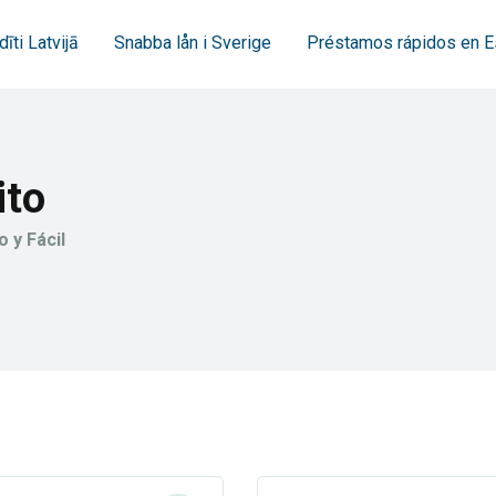
dīti Latvijā
Snabba lån i Sverige
Préstamos rápidos en 
ito
 y Fácil