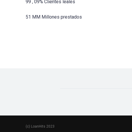
99 , 09% Clientes leales
51 MM Millones prestados
(c) LoanHits 2023